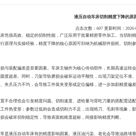
液压自动车床切削精度下降的原
点击次数：607 更新时间：2026-0
凭借高效、稳定的切削性能，广泛应用于批量精密零件加工。当切削精
运行原理与实操经验，精度下降的核心原因可归纳为机械部件损耗、切削
与装配偏差是首要因素。车床主轴作为核心传动部件，长期高速运转会
、圆度超差。同时，刀架导轨磨损会破坏运动平顺性，出现刀架定位不准
损、夹爪压力不均，会导致工件装夹变形或定位偏移，进一步加剧精度偏
不合理也会引发精度问题。切削速度、进给量与背吃刀量的搭配需适配
发工件热变形；参数过低则会造成切削力不足，出现啃刀、毛刺等现象，
崩损会破坏切削稳定性，导致表面粗糙度超标，间接影响精度判断。
是液压自动车床有的精度影响因素。液压油污染、老化会导致油路堵塞