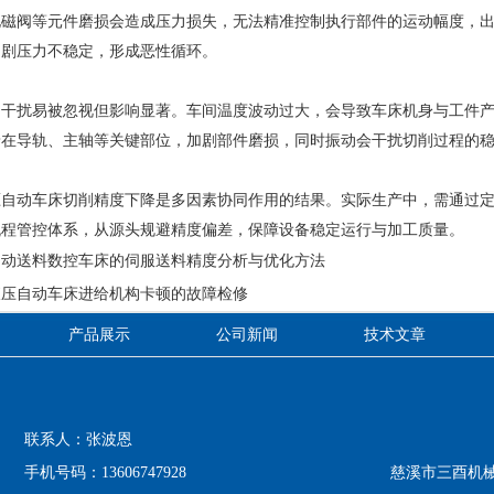
电磁阀等元件磨损会造成压力损失，无法精准控制执行部件的运动幅度，
加剧压力不稳定，形成恶性循环。
扰易被忽视但影响显著。车间温度波动过大，会导致车床机身与工件产
着在导轨、主轴等关键部位，加剧部件磨损，同时振动会干扰切削过程的
动车床切削精度下降是多因素协同作用的结果。实际生产中，需通过定
流程管控体系，从源头规避精度偏差，保障设备稳定运行与加工质量。
自动送料数控车床的伺服送料精度分析与优化方法
液压自动车床进给机构卡顿的故障检修
产品展示
公司新闻
技术文章
联系人：张波恩
手机号码：13606747928
慈溪市三酉机械